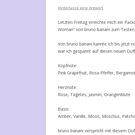
Hinterlasse eine Antwort
Letzten Freitag erreichte mich ein Pä
Woman“ von bruno banani zum Testen
Von bruno banani kannte ich bis jetzt n
war ich gespannt auf diesen neuen Duft
Kopfnote:
Pink Grapefruit, Rosa Pfeffer, Bergamo
Herznote:
Rose, Tagetes, Jasmin, Orangenblüte
Basis:
Amber, Vanille, Moos, Moschus, Patcho
bruno banani verspricht mit diesem Du