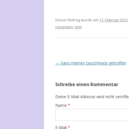
Dieser Beitrag wurde am
17. Februar 2015
rossmann
,
test
.
Artikel-
←
Ganz meinen Geschmack getroffen
Navigation
Schreibe einen Kommentar
Deine E-Mail-Adresse wird nicht veröffen
Name
*
E-Mail
*