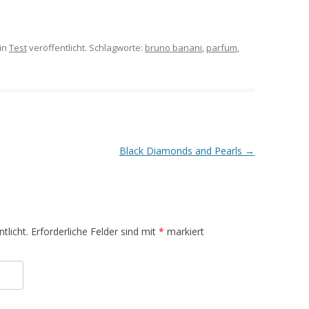
in
Test
veröffentlicht. Schlagworte:
bruno banani
,
parfum
,
Black Diamonds and Pearls
→
tlicht.
Erforderliche Felder sind mit
*
markiert