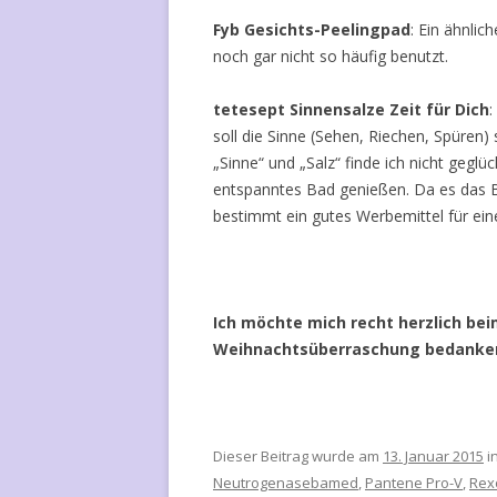
Fyb Gesichts-Peelingpad
: Ein ähnli
noch gar nicht so häufig benutzt.
tetesept Sinnensalze Zeit für Dich
:
soll die Sinne (Sehen, Riechen, Spüren
„Sinne“ und „Salz“ finde ich nicht geglü
entspanntes Bad genießen. Da es das B
bestimmt ein gutes Werbemittel für ei
Ich möchte mich recht herzlich b
Weihnachtsüberraschung bedanke
Dieser Beitrag wurde am
13. Januar 2015
i
Neutrogenasebamed
,
Pantene Pro-V
,
Rex