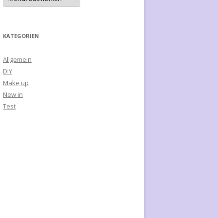
r
c
h
i
v
e
KATEGORIEN
Allgemein
DIY
Make up
New in
Test