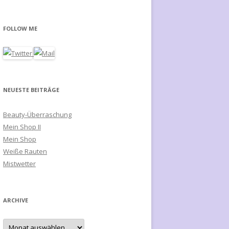
c
h
FOLLOW ME
e
n
a
c
h
NEUESTE BEITRÄGE
:
Beauty-Überraschung
Mein Shop II
Mein Shop
Weiße Rauten
Mistwetter
ARCHIVE
A