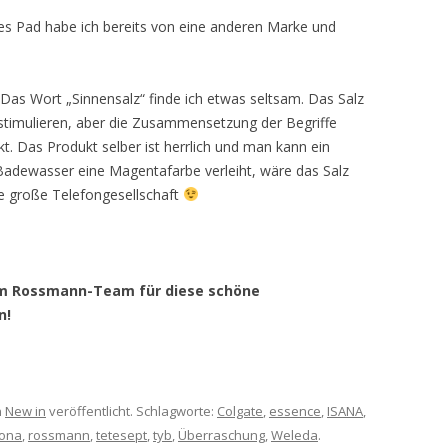
ches Pad habe ich bereits von eine anderen Marke und
 Das Wort „Sinnensalz“ finde ich etwas seltsam. Das Salz
) stimulieren, aber die Zusammensetzung der Begriffe
ckt. Das Produkt selber ist herrlich und man kann ein
adewasser eine Magentafarbe verleiht, wäre das Salz
ne große Telefongesellschaft
eim Rossmann-Team für diese schöne
n!
n
New in
veröffentlicht. Schlagworte:
Colgate
,
essence
,
ISANA
,
ona
,
rossmann
,
tetesept
,
tyb
,
Überraschung
,
Weleda
.