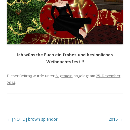
Ich wünsche Euch ein frohes und besinnliches
Weihnachtsfest!!!
Dieser Beitrag wurde unter
Allgemein
abgelegt am
25. Dezember
2014
.
Artikel-
←
[NOTD] brown splendor
2015
→
Navigation