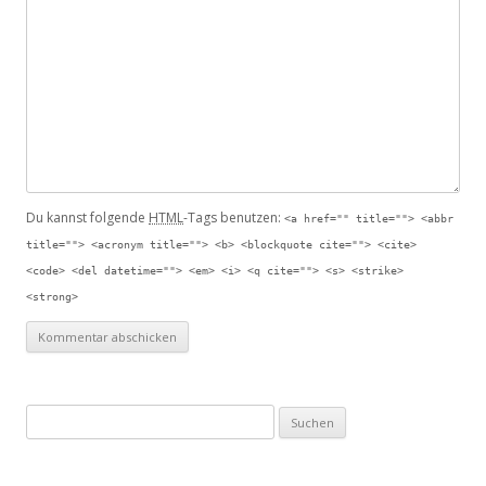
Du kannst folgende
HTML
-Tags benutzen:
<a href="" title=""> <abbr
title=""> <acronym title=""> <b> <blockquote cite=""> <cite>
<code> <del datetime=""> <em> <i> <q cite=""> <s> <strike>
<strong>
S
u
c