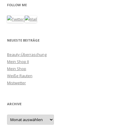
h
FOLLOW ME
e
n
a
c
h
NEUESTE BEITRÄGE
:
Beauty-Überraschung
Mein Shop II
Mein Shop
Weiße Rauten
Mistwetter
ARCHIVE
A
r
c
h